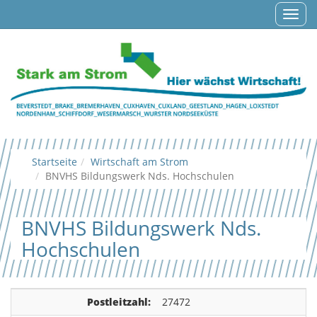
Navig
auf-/
Startseite
Wirtschaft am Strom
BNVHS Bildungswerk Nds. Hochschulen
BNVHS Bildungswerk Nds.
Hochschulen
Postleitzahl:
27472