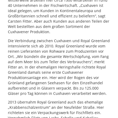
Mittlerweile arbeiten hier circa 1500 Mitarbeiter in rund
40 Unternehmen in der Fischwirtschaft. „Cuxhaven ist
ideal gelegen, um Kunden in Kontinentaleuropa und
Großbritannien schnell und effizient zu beliefern“, sagt
Carsten Fitter. Aber auch Kunden aus anderen Teilen der
Welt bestellten aus dem großen Sortiment der
Cuxhavener Produktion.
Die Verbindung zwischen Cuxhaven und Royal Greenland
intensivierte sich ab 2010. Royal Greenland wurde vom
reinen Lieferanten von Rohware zum Produzenten vor
Ort. „Wir bündeln die gesamte Wertschöpfung, vom Fang
auf dem Meer bis zum Teller des Verbrauchers“, merkt
Fitter an. In der ehemaligen Heringshalle richtete Royal
Greenland damals seine erste Cuxhavener
Produktionsanlage ein. Hier wird der Rogen des vor
Grönland gefangenen Seehasen für den Einzelhandel
aufbereitet und in Gläsern verpackt. Bis zu 125.000
Gläser pro Tag können in Cuxhaven verarbeitet werden.
2013 übernahm Royal Greenland auch das ehemalige
„Krabbenschälzentrum“ an der Neufelder Straße. Hier
richteten sie ein Verpackungswerk für Fischfilets ein.
Vornehmlich Filets von Lachs, Scholle und Kabeljau