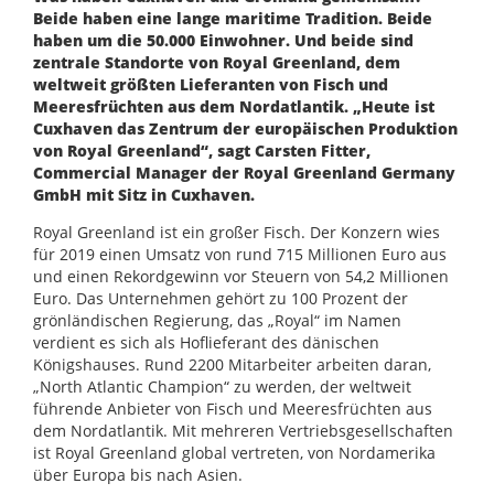
Beide haben eine lange maritime Tradition. Beide
haben um die 50.000 Einwohner. Und beide sind
zentrale Standorte von Royal Greenland, dem
weltweit größten Lieferanten von Fisch und
Meeresfrüchten aus dem Nordatlantik. „Heute ist
Cuxhaven das Zentrum der europäischen Produktion
von Royal Greenland“, sagt Carsten Fitter,
Commercial Manager der Royal Greenland Germany
GmbH mit Sitz in Cuxhaven.
Royal Greenland ist ein großer Fisch. Der Konzern wies
für 2019 einen Umsatz von rund 715 Millionen Euro aus
und einen Rekordgewinn vor Steuern von 54,2 Millionen
Euro. Das Unternehmen gehört zu 100 Prozent der
grönländischen Regierung, das „Royal“ im Namen
verdient es sich als Hoflieferant des dänischen
Königshauses. Rund 2200 Mitarbeiter arbeiten daran,
„North Atlantic Champion“ zu werden, der weltweit
führende Anbieter von Fisch und Meeresfrüchten aus
dem Nordatlantik. Mit mehreren Vertriebsgesellschaften
ist Royal Greenland global vertreten, von Nordamerika
über Europa bis nach Asien.